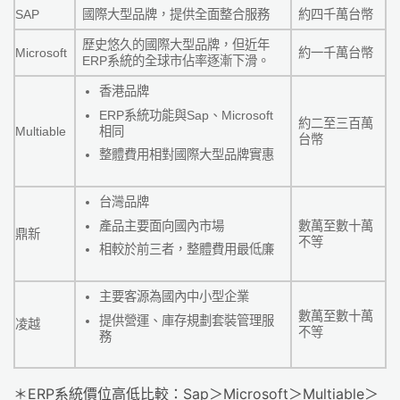
SAP
國際大型品牌，提供全面整合服務
約四千萬台幣
歷史悠久的國際大型品牌，但近年
Microsoft
約一千萬台幣
ERP系統的全球市佔率逐漸下滑。
香港品牌
ERP系統功能與Sap、Microsoft
約二至三百萬
相同
Multiable
台幣
整體費用相對國際大型品牌實惠
台灣品牌
產品主要面向國內市場
數萬至數十萬
鼎新
不等
相較於前三者，整體費用最低廉
主要客源為國內中小型企業
數萬至數十萬
提供營運、庫存規劃套裝管理服
凌越
不等
務
＊ERP系統價位高低比較：Sap＞Microsoft＞Multiable＞