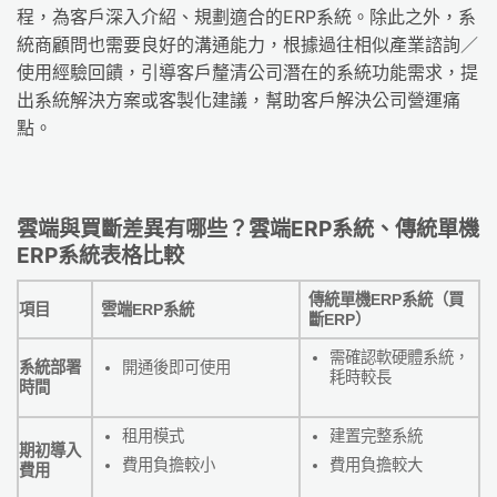
程，為客戶深入介紹、規劃適合的ERP系統。除此之外，系
統商顧問也需要良好的溝通能力，根據過往相似產業諮詢／
使用經驗回饋，引導客戶釐清公司潛在的系統功能需求，提
出系統解決方案或客製化建議，幫助客戶解決公司營運痛
點。
雲端與買斷差異有哪些？雲端ERP系統、傳統單機
ERP系統表格比較
傳統單機ERP系統（買
項目
雲端ERP系統
斷ERP）
需確認軟硬體系統，
系統部署
開通後即可使用
耗時較長
時間
租用模式
建置完整系統
期初導入
費用負擔較小
費用負擔較大
費用