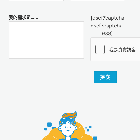
[dscf7captcha
我的需求是......
dscf7captcha-
938]