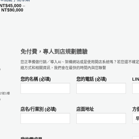
NT$
45,000
–
價
NT$
90,000
格
範
圍：
NT$45,000
到
NT$90,000
免付費，專人到店規劃體驗
您正準備做行銷／導入AI、架構網站或是使用開店系統嗎？若您還不確
絡方式和相關資訊，我們會在最快的時間內與您聯繫
0
您的名稱 (必填)
您的電話 (必填)
LI
2號1樓
0
店名/行業別 (必填)
店面地址
方